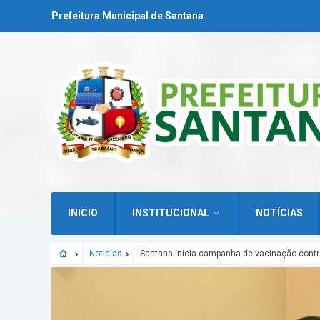
Prefeitura Municipal de Santana
INICIO
INSTITUCIONAL
NOTÍCIAS
Noticias
Santana inicia campanha de vacinação cont