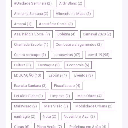
#Unidade Sentinela
(2)
Aldir Blanc
(2)
Alimenta Santana
(2)
Alimento na Mesa
(2)
Amapá
(1)
Assistêcia Social
(3)
Assistência Social
(7)
Boletim
(4)
Carnaval 2020
(2)
Chamada Escolar
(1)
Combate a alagamentos
(2)
Contra sarampo
(3)
coronavirus
(67)
covid-19
(95)
Cultura
(3)
Destaque
(2)
Economia
(5)
EDUCAÇÃO
(10)
Esporte
(4)
Eventos
(3)
Exercita Santana
(3)
Fiscalizacao
(4)
Lei Aldir Blanc
(2)
Limpeza
(2)
Mais Obras
(4)
MaisVisao
(2)
Mais Visão
(3)
Mobilidade Urbana
(2)
naufrágio
(2)
Nota
(2)
Novembro Azul
(2)
Obras
(6)
Plano Verão
(7)
Prefeitura em Ação
(4)