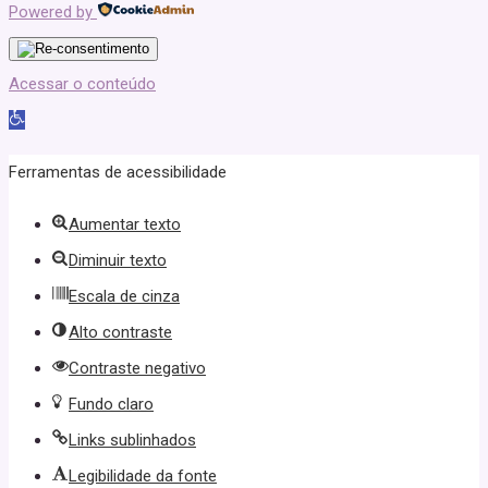
Powered by
Acessar o conteúdo
Abrir
a
Ferramentas de acessibilidade
barra
Aumentar texto
de
Diminuir texto
ferramentas
Escala de cinza
Alto contraste
Contraste negativo
Fundo claro
Links sublinhados
Legibilidade da fonte