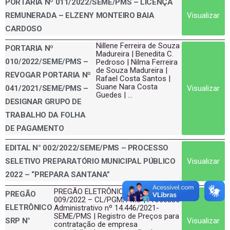
PORTARIA Nº 011/2022/SEME/PMS – LICENÇA
Visualizar
REMUNERADA – ELZENY MONTEIRO BAIA
CARDOSO
Nillene Ferreira de Souza
PORTARIA Nº
Madureira | Benedita C.
010/2022/SEME/PMS –
Pedroso | Nilma Ferreira
de Souza Madureira |
REVOGAR PORTARIA Nº
Rafael Costa Santos |
Suane Nara Costa
Visualizar
041/2021/SEME/PMS –
Guedes | ...
DESIGNAR GRUPO DE
TRABALHO DA FOLHA
DE PAGAMENTO
EDITAL N° 002/2022/SEME/PMS – PROCESSO
Visualizar
SELETIVO PREPARATÓRIO MUNICIPAL PÚBLICO
2022 – “PREPARA SANTANA”
PREGÃO ELETRÔNICO SRP N°
PREGÃO
009/2022 – CL/PGM/PMS | Processo
ELETRÔNICO
Administrativo nº 14.446/2021-
SEME/PMS | Registro de Preços para
Visualizar
SRP N°
contratação de empresa