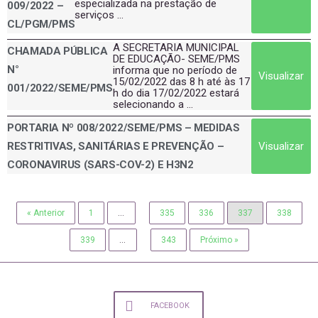
especializada na prestação de
009/2022 –
serviços ...
CL/PGM/PMS
A SECRETARIA MUNICIPAL
CHAMADA PÚBLICA
DE EDUCAÇÃO- SEME/PMS
N°
informa que no período de
Visualizar
15/02/2022 das 8 h até às 17
001/2022/SEME/PMS
h do dia 17/02/2022 estará
selecionando a ...
PORTARIA Nº 008/2022/SEME/PMS – MEDIDAS
Visualizar
RESTRITIVAS, SANITÁRIAS E PREVENÇÃO –
CORONAVIRUS (SARS-COV-2) E H3N2
« Anterior
1
…
335
336
337
338
339
…
343
Próximo »
FACEBOOK