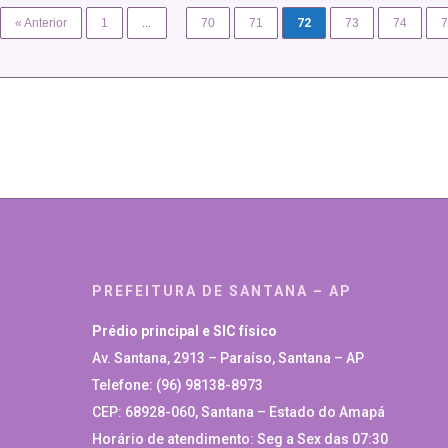
« Anterior
1
…
70
71
72
73
74
7
PREFEITURA DE SANTANA – AP
Prédio principal e SIC físico
Av. Santana, 2913 – Paraíso, Santana – AP
Telefone: (96) 98138-8973
CEP: 68928-060, Santana – Estado do Amapá
Horário de atendimento: Seg a Sex das 07:30