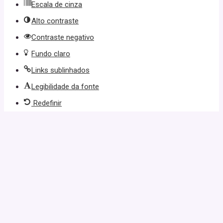
Escala de cinza
Alto contraste
Contraste negativo
Fundo claro
Links sublinhados
Legibilidade da fonte
Redefinir
starzbet
starzbet güncel giriş
starzbet giriş
starzbet
starzbet güncel g