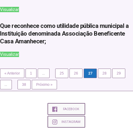
Visualizar
Que reconhece como utilidade pública municipal a
Instituição denominada Associação Beneficente
Casa Amanhecer;
Visualizar
« Anterior
1
…
25
26
27
28
29
…
38
Próximo »
FACEBOOK
INSTAGRAM