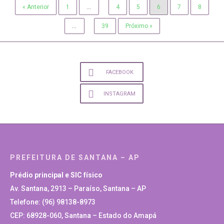
« Anterior
1
…
4
5
6
7
8
…
39
Próximo »
FACEBOOK
INSTAGRAM
PREFEITURA DE SANTANA – AP
Prédio principal e SIC físico
Av. Santana, 2913 – Paraíso, Santana – AP
Telefone: (96) 98138-8973
CEP: 68928-060, Santana – Estado do Amapá