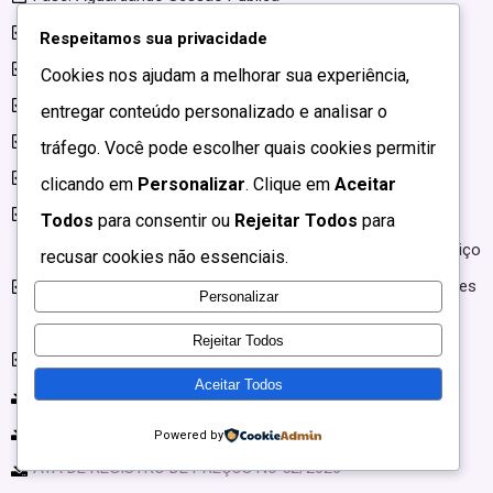
Modalidade: Pregão Eletrônico
Respeitamos sua privacidade
Fonte do Recurso: Municipal
Cookies nos ajudam a melhorar sua experiência,
Data de Abertura: 31/07/2020
entregar conteúdo personalizado e analisar o
Data do Certame: 31/07/2020
tráfego. Você pode escolher quais cookies permitir
Hora da Abertura: 09h:00min
clicando em
Personalizar
. Clique em
Aceitar
Valor Estimado: R$ 931.700,00
Todos
para consentir ou
Rejeitar Todos
para
Objeto: Contratação de Empresa Especializada para o Serviço
recusar cookies não essenciais.
de Transporte Terrestre de Alunos, conforme especificações
Personalizar
contidas no ANEXO I do Edital Licitação: 808061
Rejeitar Todos
Unidade: SECRETARIA MUNICIPAL DE EDUCAÇÃO
Aceitar Todos
AVISO
EDITAL
Powered by
ATA DE REGISTRO DE PREÇOS No 52/2020