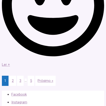
Ler +
1
2
3
…
5
Próximo »
Facebook
Instagram