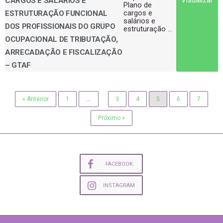
Visualizar
CARGOS E SALÁRIOS E
Plano de
cargos e
ESTRUTURAÇÃO FUNCIONAL
salários e
DOS PROFISSIONAIS DO GRUPO
estruturação ...
OCUPACIONAL DE TRIBUTAÇÃO,
ARRECADAÇÃO E FISCALIZAÇÃO
– GTAF
« Anterior
1
…
3
4
5
6
7
Próximo »
FACEBOOK
INSTAGRAM