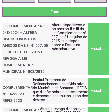
Altera dispositivos e
LEI COMPLEMENTAR N°
os anexos II e III da
043/2024 – ALTERA
Lei Complementar nº
007, de 31 de julho de
DISPOSITIVOS E OS
2015, que dispõe
sobre a Estrutura
ANEXOS DA LEI N° 007, DE
Visualizar
Administrativa ...
31 DE JULHO DE 2015 E
REVOGA A LEI
COMPLEMENTAR
MUNICIPAL N° 003/2010.
Institui Programa de
LEI
Refinanciamento da dívida ativa
COMPLEMENTAR
do Município de Santana – REFIS,
Visualizar
que dispõe sobre o parcelamento
N° 042/2023 –
e desconto nas multas, juros dos
débitos ...
REFIS 2023
Altera e revoga dispositivos
LEI COMPLEMENTAR