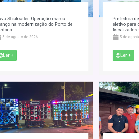
vo Shiploader: Operação marca
Prefeitura d
anço na modernização do Porto de
eletivo par
antana
fiscalizador
5 de agosto de 2026
5 de agost
Ler +
Ler +