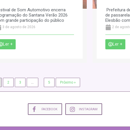
stival de Som Automotivo encerra
Prefeitura d
ogramação do Santana Verão 2026
de passarela
m grande participação do público
Elesbão com
3 de agosto de 2026
2 de agost
Ler +
Ler +
2
3
…
5
Próximo »
FACEBOOK
INSTAGRAM