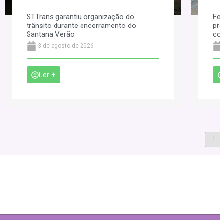
STTrans garantiu organização do
Fe
trânsito durante encerramento do
pr
Santana Verão
co
3 de agosto de 2026
Ler +
1