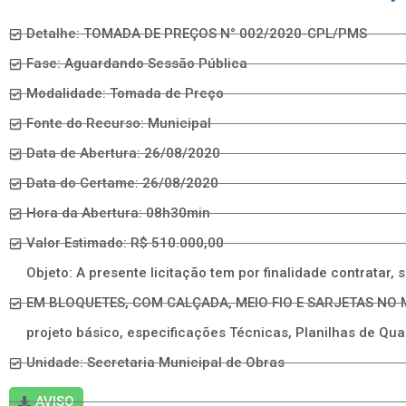
Detalhe: TOMADA DE PREÇOS N° 002/2020-CPL/PMS
Fase: Aguardando Sessão Pública
Modalidade: Tomada de Preço
Fonte do Recurso: Municipal
Data de Abertura: 26/08/2020
Data do Certame: 26/08/2020
Hora da Abertura: 08h30min
Valor Estimado: R$ 510.000,00
Objeto: A presente licitação tem por finalidade contrata
EM BLOQUETES, COM CALÇADA, MEIO FIO E SARJETAS NO 
projeto básico, especificações Técnicas, Planilhas de Quan
Unidade: Secretaria Municipal de Obras
AVISO