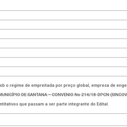
r, sob o regime de empreitada por preço global, empresa de e
MUNICÍPIO DE SANTANA – CONVENIO No 214/18-DPCN (SINCOV 
titativos que passam a ser parte integrante do Edital.