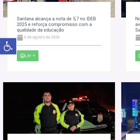
Santana alcança a nota de 5,7 no IDEB
No
2025 e reforça compromisso com a
av
qualidade da educação
S
Abrir a barra de ferramentas
6 de agosto de 2026
Ler +