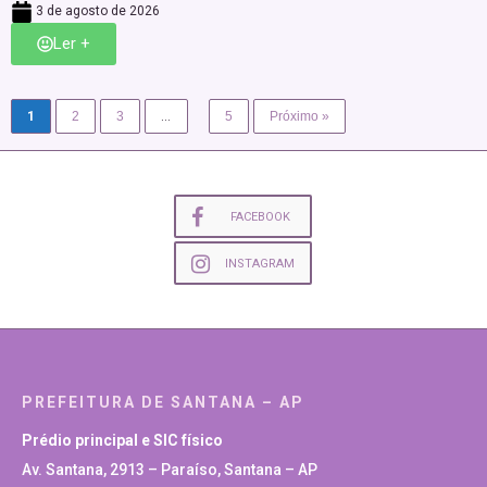
3 de agosto de 2026
Ler +
1
2
3
…
5
Próximo »
FACEBOOK
INSTAGRAM
PREFEITURA DE SANTANA – AP
Prédio principal e SIC físico
Av. Santana, 2913 – Paraíso, Santana – AP