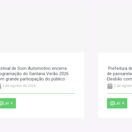
stival de Som Automotivo encerra
Prefeitura d
ogramação do Santana Verão 2026
de passarela
m grande participação do público
Elesbão com
3 de agosto de 2026
2 de agost
Ler +
Ler +