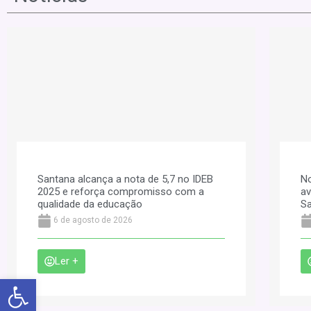
Santana alcança a nota de 5,7 no IDEB
No
2025 e reforça compromisso com a
av
qualidade da educação
S
6 de agosto de 2026
Ler +
Abrir a barra de ferramentas