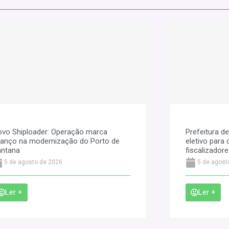
vo Shiploader: Operação marca
Prefeitura d
anço na modernização do Porto de
eletivo par
antana
fiscalizador
5 de agosto de 2026
5 de agost
Ler +
Ler +