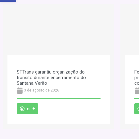
STTrans garantiu organização do
Fe
trânsito durante encerramento do
pr
Santana Verão
co
3 de agosto de 2026
Ler +