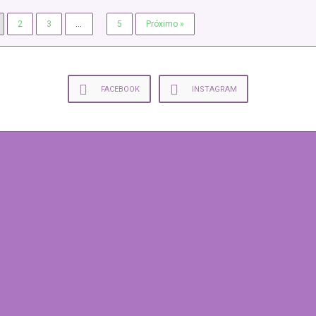
2
3
…
5
Próximo »
FACEBOOK
INSTAGRAM