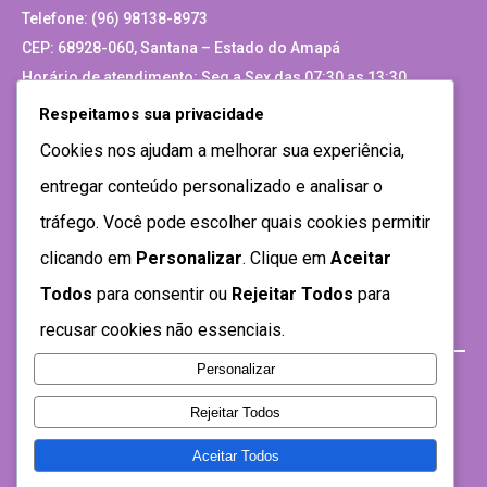
Telefone: (96) 98138-8973
CEP: 68928-060, Santana – Estado do Amapá
Horário de atendimento: Seg a Sex das 07:30 as 13:30
Respeitamos sua privacidade
Site Antigo
Cookies nos ajudam a melhorar sua experiência,
entregar conteúdo personalizado e analisar o
tráfego. Você pode escolher quais cookies permitir
clicando em
Personalizar
. Clique em
Aceitar
Todos
para consentir ou
Rejeitar Todos
para
recusar cookies não essenciais.
Personalizar
Rejeitar Todos
Aceitar Todos
Desenvolvido por SEMTEC- 2021