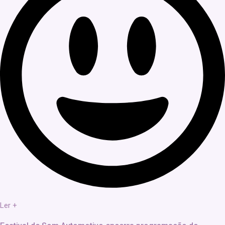
Ler +