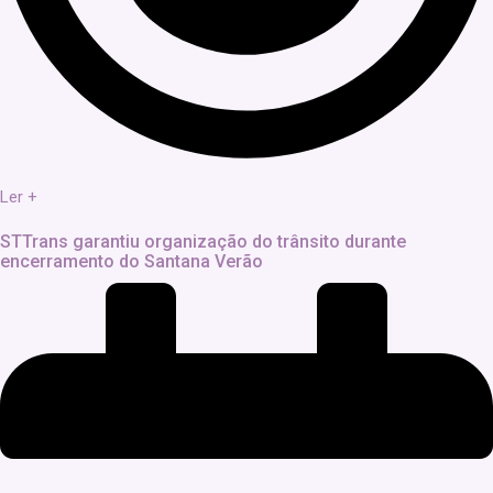
Ler +
STTrans garantiu organização do trânsito durante
encerramento do Santana Verão