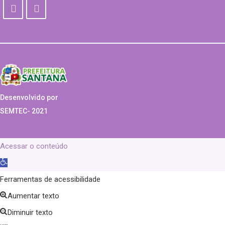
Desenvolvido por
SEMTEC- 2021
Acessar o conteúdo
Abrir
a
Ferramentas de acessibilidade
barra
Aumentar texto
de
Diminuir texto