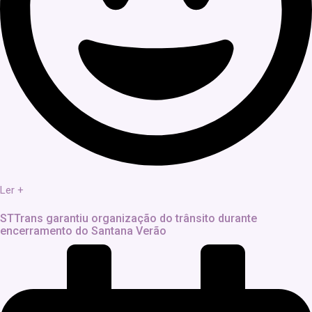
Ler +
STTrans garantiu organização do trânsito durante
encerramento do Santana Verão