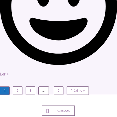
Ler +
1
2
3
…
5
Próximo »
FACEBOOK