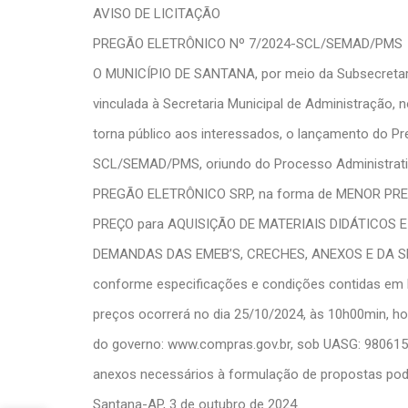
AVISO DE LICITAÇÃO
PREGÃO ELETRÔNICO Nº 7/2024-SCL/SEMAD/PMS
O MUNICÍPIO DE SANTANA, por meio da Subsecretaria
vinculada à Secretaria Municipal de Administração, 
torna público aos interessados, o lançamento do Pr
SCL/SEMAD/PMS, oriundo do Processo Administrati
PREGÃO ELETRÔNICO SRP, na forma de MENOR PRE
PREÇO para AQUISIÇÃO DE MATERIAIS DIDÁTICOS 
DEMANDAS DAS EMEB’S, CRECHES, ANEXOS E DA S
conforme especificações e condições contidas em Ed
preços ocorrerá no dia 25/10/2024, às 10h00min, horá
do governo: www.compras.gov.br, sob UASG: 980615
anexos necessários à formulação de propostas pode
Santana-AP, 3 de outubro de 2024.