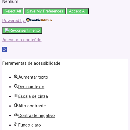
Nenhum
Reject All
Save My Preferences
Accept All
Powered by
Acessar o conteúdo
Abrir
a
Ferramentas de acessibilidade
barra
Aumentar texto
de
Diminuir texto
ferramentas
Escala de cinza
Alto contraste
Contraste negativo
Fundo claro