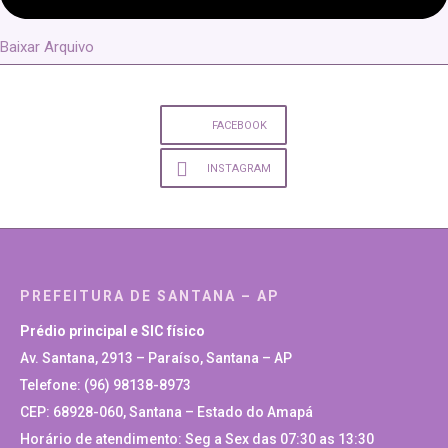
Baixar Arquivo
FACEBOOK
INSTAGRAM
PREFEITURA DE SANTANA – AP
Prédio principal e SIC físico
Av. Santana, 2913 – Paraíso, Santana – AP
Telefone: (96) 98138-8973
CEP: 68928-060, Santana – Estado do Amapá
Horário de atendimento: Seg a Sex das 07:30 as 13:30