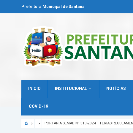
Prefeitura Municipal de Santana
INICIO
INSTITUCIONAL
NOTÍCIAS
COVID-19
PORTARIA SEMAD Nº 813-2024 – FERIAS REGULAME