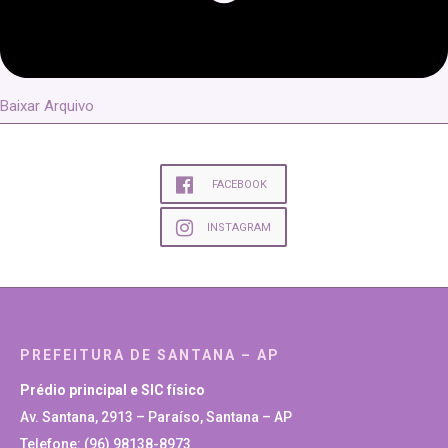
Baixar Arquivo
FACEBOOK
INSTAGRAM
PREFEITURA DE SANTANA – AP
Prédio principal e SIC físico
Av. Santana, 2913 – Paraíso, Santana – AP
Telefone: (96) 98138-8973