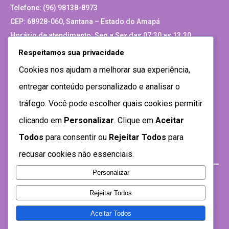
Telefone: (96) 98138-8973
CEP: 68928-060, Santana – Estado do Amapá
Horário de atendimento: Seg a Sex das 07:30 as 13:30
Respeitamos sua privacidade
Site Antigo
Cookies nos ajudam a melhorar sua experiência,
entregar conteúdo personalizado e analisar o
tráfego. Você pode escolher quais cookies permitir
clicando em
Personalizar
. Clique em
Aceitar
Todos
para consentir ou
Rejeitar Todos
para
recusar cookies não essenciais.
Personalizar
Rejeitar Todos
Aceitar Todos
Desenvolvido por SEMTEC- 2021