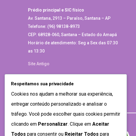
Prédio principal e SIC físico
Av. Santana, 2913 – Paraíso, Santana – AP
Telefone: (96) 98138-8973
CEP: 68928-060, Santana – Estado do Amapá
Horário de atendimento: Seg a Sex das 07:30
as 13:30
Site Antigo
Respeitamos sua privacidade
Cookies nos ajudam a melhorar sua experiência,
entregar conteúdo personalizado e analisar o
tráfego. Você pode escolher quais cookies permitir
clicando em
Personalizar
. Clique em
Aceitar
Todos
para consentir ou
Rejeitar Todos
para