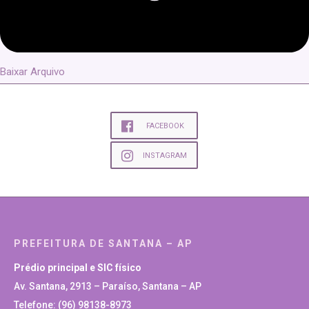
Baixar Arquivo
FACEBOOK
INSTAGRAM
PREFEITURA DE SANTANA – AP
Prédio principal e SIC físico
Av. Santana, 2913 – Paraíso, Santana – AP
Telefone: (96) 98138-8973