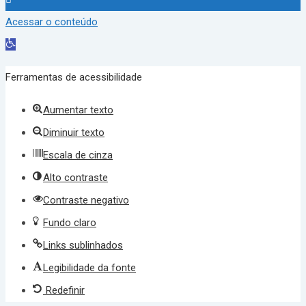
Acessar o conteúdo
Abrir
a
Ferramentas de acessibilidade
barra
Aumentar texto
de
Diminuir texto
ferramentas
Escala de cinza
Alto contraste
Contraste negativo
Fundo claro
Links sublinhados
Legibilidade da fonte
Redefinir