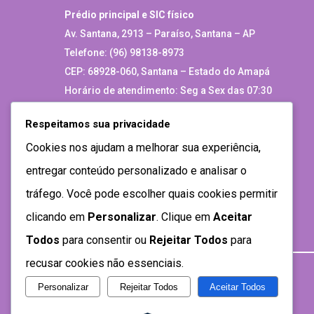
Prédio principal e SIC físico
Av. Santana, 2913 – Paraíso, Santana – AP
Telefone: (96) 98138-8973
CEP: 68928-060, Santana – Estado do Amapá
Horário de atendimento: Seg a Sex das 07:30
as 13:30
Respeitamos sua privacidade
Site Antigo
Cookies nos ajudam a melhorar sua experiência,
entregar conteúdo personalizado e analisar o
tráfego. Você pode escolher quais cookies permitir
clicando em
Personalizar
. Clique em
Aceitar
Todos
para consentir ou
Rejeitar Todos
para
recusar cookies não essenciais.
Personalizar
Rejeitar Todos
Aceitar Todos