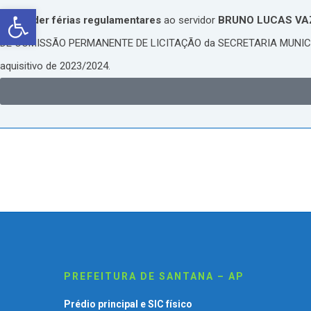
Abrir a barra de ferramentas
Conceder férias regulamentares
ao servidor
BRUNO LUCAS VAZ
DE COMISSÃO PERMANENTE DE LICITAÇÃO da SECRETARIA MUNIC
aquisitivo de 2023/2024.
PREFEITURA DE SANTANA – AP
Prédio principal e SIC físico