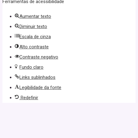
Ferramentas de acessibilidade
Aumentar texto
Diminuir texto
Escala de cinza
Alto contraste
Contraste negativo
Fundo claro
Links sublinhados
Legibilidade da fonte
Redefinir
güncel giriş
casibom giriş
casibom
casibom güncel giriş
casibom gi