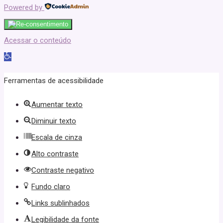
Powered by
Acessar o conteúdo
Abrir
a
Ferramentas de acessibilidade
barra
Aumentar texto
de
Diminuir texto
ferramentas
Escala de cinza
Alto contraste
Contraste negativo
Fundo claro
Links sublinhados
Legibilidade da fonte