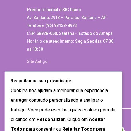
Prédio principal e SIC físico
Av. Santana, 2913 – Paraíso, Santana – AP
Telefone: (96) 98138-8973
CEP: 68928-060, Santana – Estado do Amapá
Horário de atendimento: Seg a Sex das 07:30
as 13:30
Site Antigo
Respeitamos sua privacidade
Cookies nos ajudam a melhorar sua experiência,
entregar conteúdo personalizado e analisar o
tráfego. Você pode escolher quais cookies permitir
clicando em
Personalizar
. Clique em
Aceitar
Todos
para consentir ou
Rejeitar Todos
para