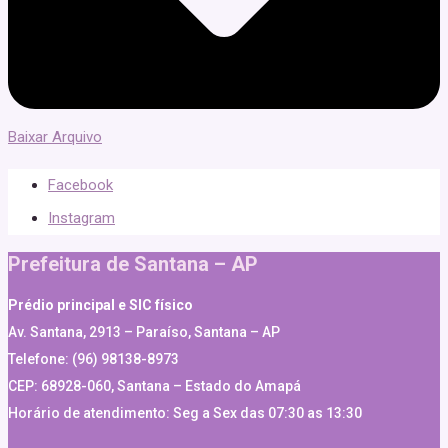
Baixar Arquivo
Facebook
Instagram
Prefeitura de Santana – AP
Prédio principal e SIC físico
Av. Santana, 2913 – Paraíso, Santana – AP
Telefone: (96) 98138-8973
CEP: 68928-060, Santana – Estado do Amapá
Horário de atendimento: Seg a Sex das 07:30 as 13:30