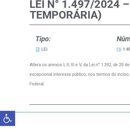
LEI N° 1.497/2024
TEMPORÁRIA)
Tipo:
Núm
LEI
1.4
Altera os anexos I, II, III e V, da Lei n° 1.392, de
excepcional interesse público, nos termos do inciso 
Federal.
Abrir a barra de ferramentas