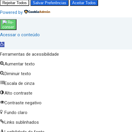
Rejeitar Todos
Salvar Preferências
Aceitar Todos
Powered by
Acessar o conteúdo
Abrir
a
Ferramentas de acessibilidade
barra
Aumentar texto
de
Diminuir texto
ferramentas
Escala de cinza
Alto contraste
Contraste negativo
Fundo claro
Links sublinhados
Legibilidade da fonte