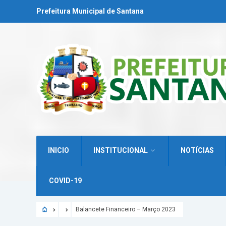
Prefeitura Municipal de Santana
INICIO
INSTITUCIONAL
NOTÍCIAS
COVID-19
Balancete Financeiro – Março 2023