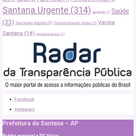
Santana Urgente
(314)
Saúde
sarampo
(1)
(33)
Vacina
Testagem Rápida
(3)
Transformando Vidas
(2)
Santana
(18)
vareduravacinal
(1)
Facebook
Instagram
Prefeitura de Santana – AP
Prédio principal e SIC físico