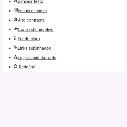
Diminuir texto
Escala de cinza
Alto contraste
Contraste negativo
Fundo claro
Links sublinhados
Legibilidade da fonte
Redefinir
 güncel giriş
casibom giriş
casibom
casibom güncel giriş
casibom g