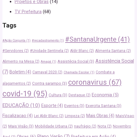
Projetos e Obras
(14)
TV Prefeitura
(68)
Tags
#SantanaUrgente
(41)
#Ação Conjunta
(1)
#recadastramento
(1)
#Servidores
(2)
#Unidade Sentinela
(2)
Aldir Blanc
(2)
Alimenta Santana
(2)
Assistência Social
Assistêcia Social
(3)
Alimento na Mesa
(2)
Amapá
(1)
(7)
Boletim
(4)
Carnaval 2020
(2)
Combate a
Chamada Escolar
(1)
coronavirus
(67)
Contra sarampo
(3)
alagamentos
(2)
covid-19
(95)
Economia
(5)
Cultura
(3)
Destaque
(2)
EDUCAÇÃO
(10)
Esporte
(4)
Eventos
(3)
Exercita Santana
(3)
Fiscalizacao
(4)
Mais Obras
(4)
Lei Aldir Blanc
(2)
Limpeza
(2)
MaisVisao
Mais Visão
(3)
(2)
Mobilidade Urbana
(2)
naufrágio
(2)
Nota
(2)
Novembro
Plano Verão
(7)
Obras
(6)
Prefeitura em Ação
(4)
Azul
(2)