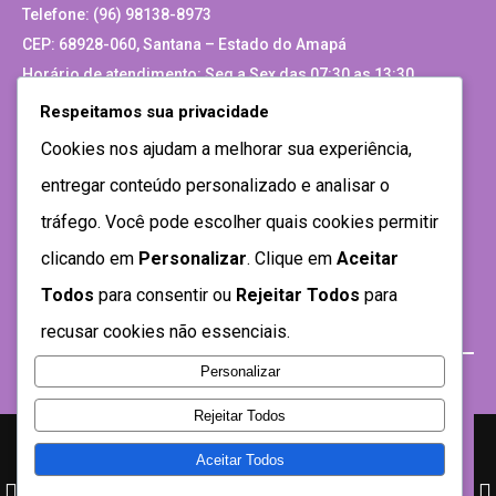
Telefone: (96) 98138-8973
CEP: 68928-060, Santana – Estado do Amapá
Horário de atendimento: Seg a Sex das 07:30 as 13:30
Respeitamos sua privacidade
Site Antigo
Cookies nos ajudam a melhorar sua experiência,
entregar conteúdo personalizado e analisar o
tráfego. Você pode escolher quais cookies permitir
clicando em
Personalizar
. Clique em
Aceitar
Todos
para consentir ou
Rejeitar Todos
para
recusar cookies não essenciais.
Personalizar
Rejeitar Todos
Aceitar Todos
Desenvolvido por SEMTEC- 2021