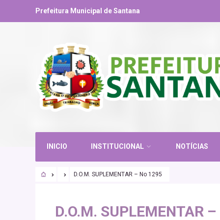
Prefeitura Municipal de Santana
INICIO
INSTITUCIONAL
NOTÍCIAS
D.O.M. SUPLEMENTAR – No 1295
D.O.M. SUPLEMENTAR – 