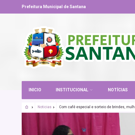
Prefeitura Municipal de Santana
INICIO
INSTITUCIONAL
NOTÍCIAS
Noticias
Com café especial e sorteio de brindes, m