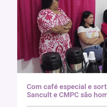
Com café especial e sort
Sancult e CMPC são ho