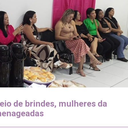
eio de brindes, mulheres da
menageadas