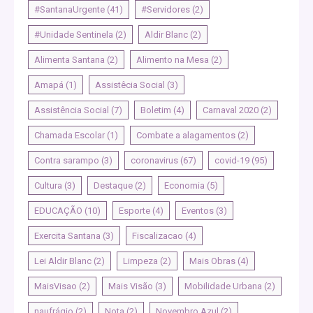
#SantanaUrgente
(41)
#Servidores
(2)
#Unidade Sentinela
(2)
Aldir Blanc
(2)
Alimenta Santana
(2)
Alimento na Mesa
(2)
Amapá
(1)
Assistêcia Social
(3)
Assistência Social
(7)
Boletim
(4)
Carnaval 2020
(2)
Chamada Escolar
(1)
Combate a alagamentos
(2)
Contra sarampo
(3)
coronavirus
(67)
covid-19
(95)
Cultura
(3)
Destaque
(2)
Economia
(5)
EDUCAÇÃO
(10)
Esporte
(4)
Eventos
(3)
Exercita Santana
(3)
Fiscalizacao
(4)
Lei Aldir Blanc
(2)
Limpeza
(2)
Mais Obras
(4)
MaisVisao
(2)
Mais Visão
(3)
Mobilidade Urbana
(2)
naufrágio
(2)
Nota
(2)
Novembro Azul
(2)