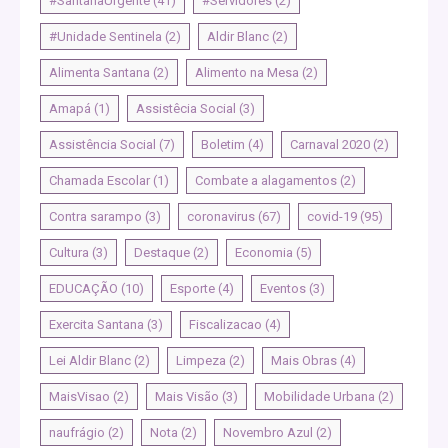
#SantanaUrgente
(41)
#Servidores
(2)
#Unidade Sentinela
(2)
Aldir Blanc
(2)
Alimenta Santana
(2)
Alimento na Mesa
(2)
Amapá
(1)
Assistêcia Social
(3)
Assistência Social
(7)
Boletim
(4)
Carnaval 2020
(2)
Chamada Escolar
(1)
Combate a alagamentos
(2)
Contra sarampo
(3)
coronavirus
(67)
covid-19
(95)
Cultura
(3)
Destaque
(2)
Economia
(5)
EDUCAÇÃO
(10)
Esporte
(4)
Eventos
(3)
Exercita Santana
(3)
Fiscalizacao
(4)
Lei Aldir Blanc
(2)
Limpeza
(2)
Mais Obras
(4)
MaisVisao
(2)
Mais Visão
(3)
Mobilidade Urbana
(2)
naufrágio
(2)
Nota
(2)
Novembro Azul
(2)