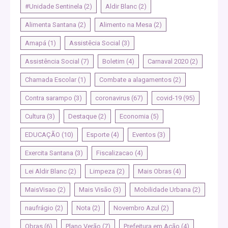
#Unidade Sentinela
(2)
Aldir Blanc
(2)
Alimenta Santana
(2)
Alimento na Mesa
(2)
Amapá
(1)
Assistêcia Social
(3)
Assistência Social
(7)
Boletim
(4)
Carnaval 2020
(2)
Chamada Escolar
(1)
Combate a alagamentos
(2)
Contra sarampo
(3)
coronavirus
(67)
covid-19
(95)
Cultura
(3)
Destaque
(2)
Economia
(5)
EDUCAÇÃO
(10)
Esporte
(4)
Eventos
(3)
Exercita Santana
(3)
Fiscalizacao
(4)
Lei Aldir Blanc
(2)
Limpeza
(2)
Mais Obras
(4)
MaisVisao
(2)
Mais Visão
(3)
Mobilidade Urbana
(2)
naufrágio
(2)
Nota
(2)
Novembro Azul
(2)
Obras
(6)
Plano Verão
(7)
Prefeitura em Ação
(4)