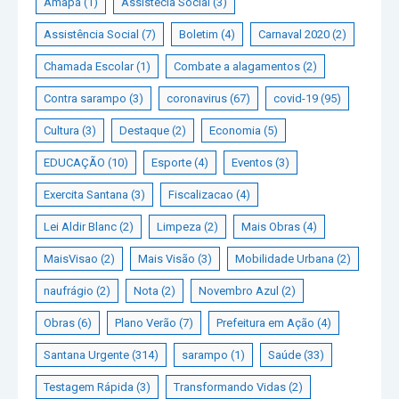
Amapá
(1)
Assistêcia Social
(3)
Assistência Social
(7)
Boletim
(4)
Carnaval 2020
(2)
Chamada Escolar
(1)
Combate a alagamentos
(2)
Contra sarampo
(3)
coronavirus
(67)
covid-19
(95)
Cultura
(3)
Destaque
(2)
Economia
(5)
EDUCAÇÃO
(10)
Esporte
(4)
Eventos
(3)
Exercita Santana
(3)
Fiscalizacao
(4)
Lei Aldir Blanc
(2)
Limpeza
(2)
Mais Obras
(4)
MaisVisao
(2)
Mais Visão
(3)
Mobilidade Urbana
(2)
naufrágio
(2)
Nota
(2)
Novembro Azul
(2)
Obras
(6)
Plano Verão
(7)
Prefeitura em Ação
(4)
Santana Urgente
(314)
sarampo
(1)
Saúde
(33)
Testagem Rápida
(3)
Transformando Vidas
(2)